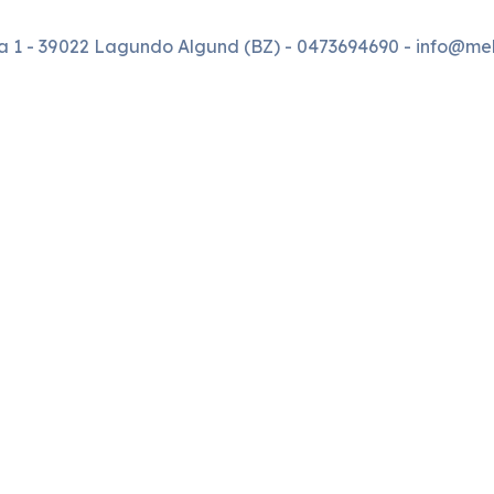
ta 1 - 39022 Lagundo Algund (BZ) -
0473694690
- info@meb