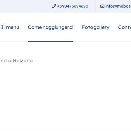
+390473694690
info@mebost
Il menu
Come raggiungerci
Fotogallery
Cont
ano a Bolzano